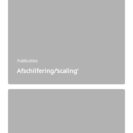
Publicaties
Afschilfering/’scaling’
Wetsvoorstel
rechtsbescherming
bij
aanbesteden