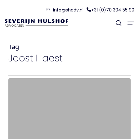
Skip
Menu
info@shadv.nl
+31 (0)70 304 55 90
to
Men
main
search
content
Tag
Joost Haest
Afschilfering/’scaling’