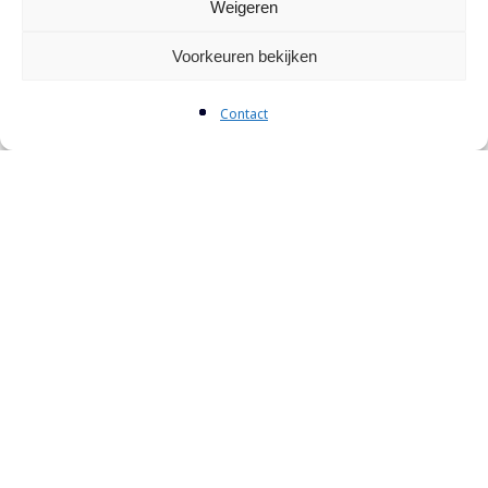
Weigeren
Voorkeuren bekijken
Contact
Publicaties
Niet verrekenbare hoeveelheden
Pop-