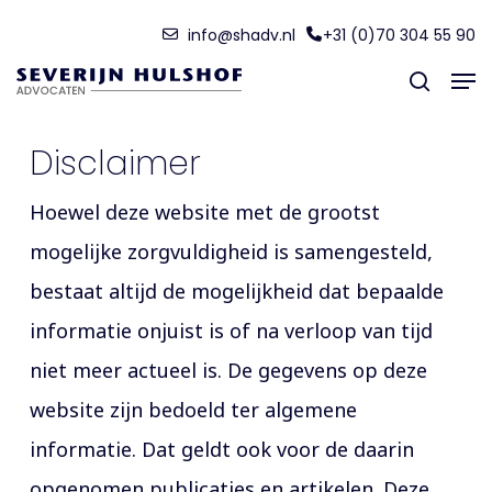
Skip
Menu
info@shadv.nl
+31 (0)70 304 55 90
to
Men
main
search
content
Disclaimer
Hoewel deze website met de grootst
mogelijke zorgvuldigheid is samengesteld,
bestaat altijd de mogelijkheid dat bepaalde
informatie onjuist is of na verloop van tijd
niet meer actueel is. De gegevens op deze
website zijn bedoeld ter algemene
informatie. Dat geldt ook voor de daarin
opgenomen publicaties en artikelen. Deze