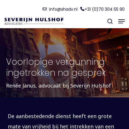
Skip
Menu
info@shadv.nl
+31 (0)70 304 55 90
to
Men
main
search
content
Voorlopige vergunning
ingetrokken na gesprek
Renée Janus, advocaat bij Severijn Hulshof
De aanbestedende dienst heeft een grote
mate van vrijheid bij het intrekken van een