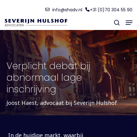
Skip
Menu
info@shadv.nl
+31 (0)70 304 55 90
to
Men
main
search
content
Verplicht debat bij
abnormaal lage
inschrijving
Joost Haest, advocaat bij Severijn Hulshof
In de huidige markt, waarbij