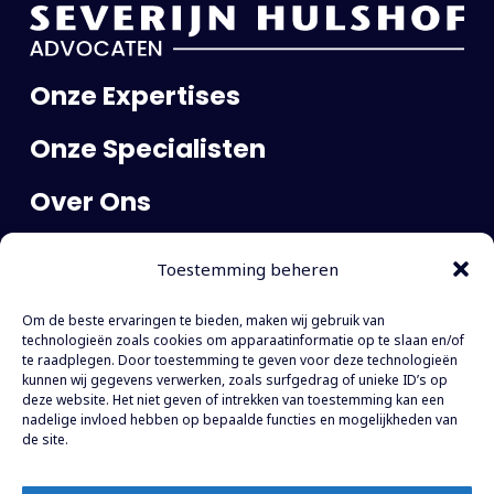
Onze Expertises
Onze Specialisten
Over Ons
Publicaties
Toestemming beheren
Carrière
Om de beste ervaringen te bieden, maken wij gebruik van
Contact
technologieën zoals cookies om apparaatinformatie op te slaan en/of
te raadplegen. Door toestemming te geven voor deze technologieën
kunnen wij gegevens verwerken, zoals surfgedrag of unieke ID’s op
WTC The Hague
deze website. Het niet geven of intrekken van toestemming kan een
nadelige invloed hebben op bepaalde functies en mogelijkheden van
Prinses Margrietplantsoen 77
de site.
Toren E, 19e verdieping
2595 BR Den Haag