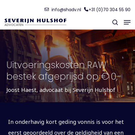
Skip
Menu
info@shadv.nl
+31 (0)70 304 55 90
to
Men
main
search
content
Uitvoeringskosten RAW
bestek afgeprijsd op € 0,-
Joost Haest, advocaat bij Severijn Hulshof
In onderhavig kort geding vonnis is voor het
eerst geoordeeld over de geldigheid van een