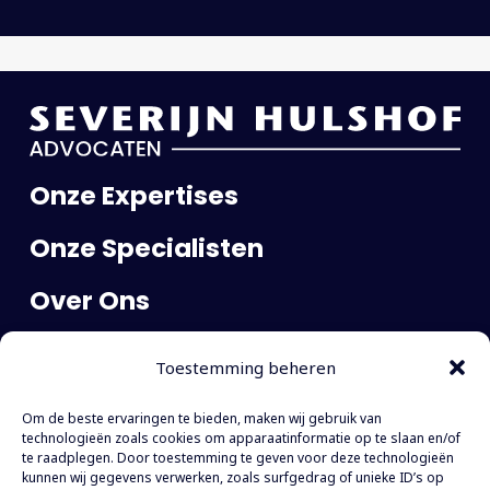
Onze Expertises
Onze Specialisten
Over Ons
Publicaties
Toestemming beheren
Carrière
Om de beste ervaringen te bieden, maken wij gebruik van
Contact
technologieën zoals cookies om apparaatinformatie op te slaan en/of
te raadplegen. Door toestemming te geven voor deze technologieën
kunnen wij gegevens verwerken, zoals surfgedrag of unieke ID’s op
WTC The Hague