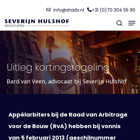
Skip
Menu
info@shadv.nl
+31 (0)70 304 55 90
to
Men
main
search
content
Uitleg kortingsregeling
Bard van Veen, advocaat bij Severijn Hulshof
Appèlarbiters bij de Raad van Arbitrage
voor de Bouw (RvA) hebben bij vonnis
van 5 februari 2013 (geschilnummer