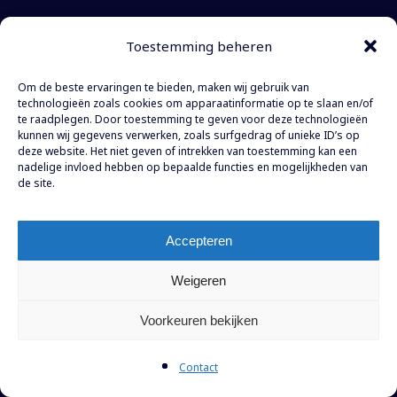
Publicaties
Toestemming beheren
Carrière
Om de beste ervaringen te bieden, maken wij gebruik van
Contact
technologieën zoals cookies om apparaatinformatie op te slaan en/of
te raadplegen. Door toestemming te geven voor deze technologieën
kunnen wij gegevens verwerken, zoals surfgedrag of unieke ID’s op
WTC The Hague
deze website. Het niet geven of intrekken van toestemming kan een
nadelige invloed hebben op bepaalde functies en mogelijkheden van
Prinses Margrietplantsoen 77
de site.
Toren E, 19e verdieping
2595 BR Den Haag
Accepteren
Tel:
+31 (0)70 304 55 90
Mail:
info@shadv.nl
Weigeren
Voorkeuren bekijken
©
2026
Severijn Hulshof
Disclaimer
Voorwaarden
Klachtenregeling
Contact
Made by