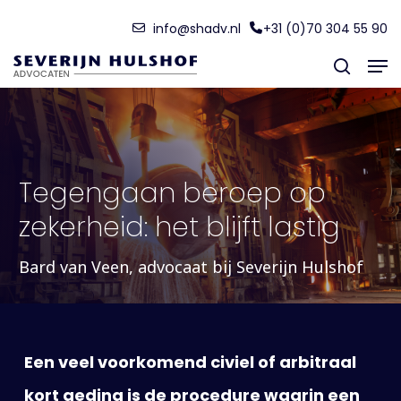
Skip
Menu
info@shadv.nl
+31 (0)70 304 55 90
to
Men
main
search
content
Tegengaan beroep op
zekerheid: het blijft lastig
Bard van Veen, advocaat bij Severijn Hulshof
Een veel voorkomend civiel of arbitraal
kort geding is de procedure waarin een