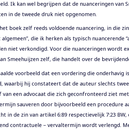
eld. Ik kan wel begrijpen dat de nuanceringen van S
tten in de tweede druk niet opgenomen.
 het boek zelf reeds voldoende nuancering, in die z
 het algemeen”, die ik herken als typisch nuancerend
en niet verkondigd. Voor die nuanceringen wordt ex
van Smeehuijzen zelf, die handelt over de bevrijdende
alde voorbeeld dat een vordering die onderhavig is
, waarbij hij constateert dat de auteur slechts tw
 van een advocaat die zich geconfronteerd ziet met
termijn sauveren door bijvoorbeeld een procedure a
cht in de zin van artikel 6:89 respectievelijk 7:23 BW
end contractuele – vervaltermijn wordt verlengd. M