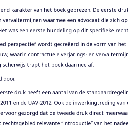
end karakter van het boek geprezen. De eerste dru
en vervaltermijnen waarmee een advocaat die zich op
et was een eerste bundeling op dit specifieke rech
breed perspectief wordt gecreëerd in de vorm van het
w, waarin contractuele verjarings- en vervaltermij
gischerwijs trapt het boek daarmee af.
d door.
 eerste druk heeft een aantal van de standaardregel
R 2011 en de UAV-2012. Ook de inwerkingtreding van
rvoor gezorgd dat de tweede druk direct meerwaar
t rechtsgebied relevante “introductie” van het nadee