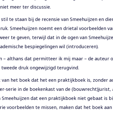
 niet meer ter discussie.
 stil te staan bij de recensie van Smeehuijzen en d
ruk. Smeehuijzen noemt een drietal voorbeelden va
eer te geven, terwijl dat in de ogen van Smeehuijzen
academische bespiegelingen wil (introduceren).
. En – althans dat permitteer ik mij maar – de auteu
e tweede druk ongewijzigd terugvind.
cht van het boek dat het een praktijkboek is, zonder
sser-serie in de boekenkast van de (bouwrecht)juris
Smeehuijzen dat een praktijkboek niet gebaat is b
drie voorbeelden te missen, maken dat het boek aan 