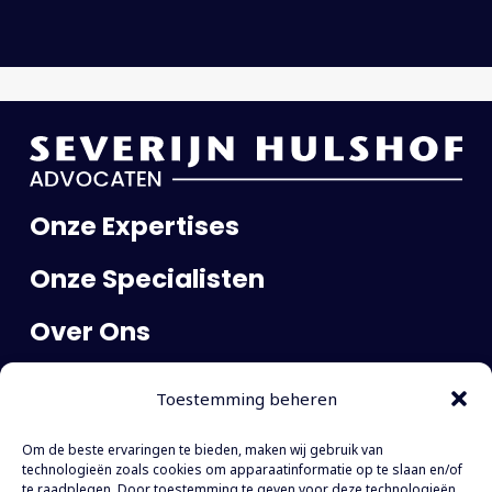
Onze Expertises
Onze Specialisten
Over Ons
Publicaties
Toestemming beheren
Carrière
Om de beste ervaringen te bieden, maken wij gebruik van
Contact
technologieën zoals cookies om apparaatinformatie op te slaan en/of
te raadplegen. Door toestemming te geven voor deze technologieën