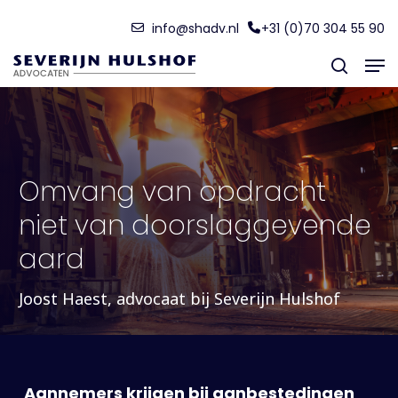
Skip
Menu
info@shadv.nl
+31 (0)70 304 55 90
to
Men
main
search
content
Omvang van opdracht
niet van doorslaggevende
aard
Joost Haest, advocaat bij Severijn Hulshof
Aannemers krijgen bij aanbestedingen