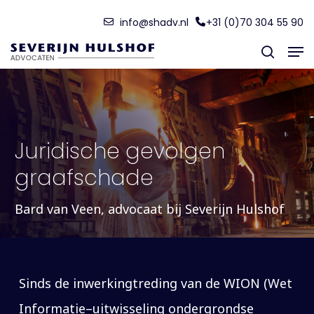
Skip
Menu
info@shadv.nl
+31 (0)70 304 55 90
to
Men
main
search
content
Juridische gevolgen
graafschade
Bard van Veen, advocaat bij Severijn Hulshof
Sinds de inwerkingtreding van de WION (Wet
Informatie–uitwisseling ondergrondse