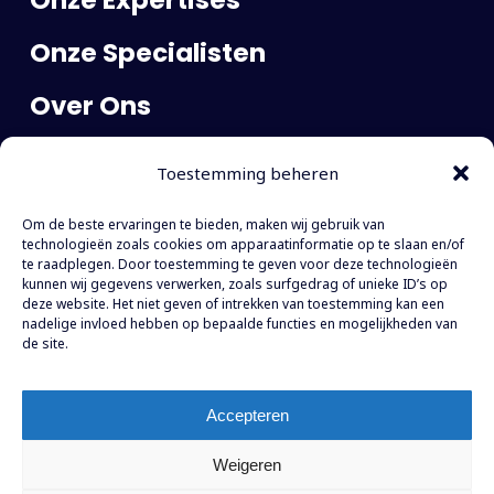
Onze Specialisten
Over Ons
Publicaties
Toestemming beheren
Carrière
Om de beste ervaringen te bieden, maken wij gebruik van
Contact
technologieën zoals cookies om apparaatinformatie op te slaan en/of
te raadplegen. Door toestemming te geven voor deze technologieën
kunnen wij gegevens verwerken, zoals surfgedrag of unieke ID’s op
WTC The Hague
deze website. Het niet geven of intrekken van toestemming kan een
nadelige invloed hebben op bepaalde functies en mogelijkheden van
Prinses Margrietplantsoen 77
de site.
Toren E, 19e verdieping
2595 BR Den Haag
Accepteren
Tel:
+31 (0)70 304 55 90
Mail:
info@shadv.nl
Weigeren