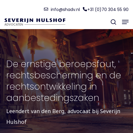
Skip
Menu
info@shadv.nl
+31 (0)70 304 55 90
to
Men
main
search
content
De ernstige beroepsfout,
rechtsbescherming en de
rechtsontwikkeling in
aanbestedingszaken
Leendert van den Berg, advocaat bij Severijn
Hulshof