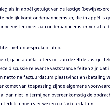
leg als in appèl getuigt van de lastige (bewijs)exer
iteindelijk komt onderaanneemster, die in appèl is 
nneemster meer aan onderaanneemster verschuldigd 
chter niet onbesproken laten.
efd, gaan appèlarbiters uit van dezelfde vastgesteld
deze discussie relevante vaststaande feiten zijn dat
en netto na factuurdatum plaatsvindt en (betaling v
eenkomst van toepassing zijnde algemene voorwaard
 al dan niet in termijnen overeenkomstig de opdrac
uiterlijk binnen vier weken na factuurdatum.