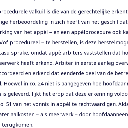
rocedurele valkuil is die van de gerechtelijke erken
edige herbeoordeling in zich heeft van het geschil d
erking van het appèl – en een appèlprocedure ook k
n/of procedureel – te herstellen, is deze herstelmog
n casu sprake, omdat appèlarbiters vaststellen dat 
rwerk heeft erkend. Arbiter in eerste aanleg over
cordeerd en erkend dat eenderde deel van de betre
. Hoewel in r.o. 24 niet is aangegeven hoe hoofdaa
 is geleverd, lijkt het erop dat deze erkenning vold
.o. 51 van het vonnis in appèl te rechtvaardigen. Al
ateriaalkosten – als meerwerk – door hoofdaanneems
an terugkomen.