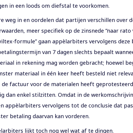
en in een loods om diefstal te voorkomen.
e weg in en oordelen dat partijen verschillen over 
waarden, meer specifiek op de zinsnede “naar rato 
ltex-formule” gaan appèlarbiters vervolgens deze b
talingstermijn van 7 dagen slechts bepaalt wannee
riaal in rekening mag worden gebracht; hoewel begr
ter materiaal in één keer heeft besteld niet relevan
de factuur voor de materialen heeft geprotesteer
g dan enkel stilzitten. Omdat in de werkomschrijvin
 appèlarbiters vervolgens tot de conclusie dat pas
ter betaling daarvan kan vorderen.
rbiters lijkt toch nog wel wat af te dingen.