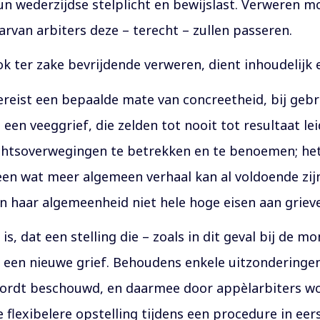
 hun wederzijdse stelplicht en bewijslast. Verweren
rvan arbiters deze – terecht – zullen passeren.
ok ter zake bevrijdende verweren, dient inhoudelijk e
reist een bepaalde mate van concreetheid, bij gebre
en veeggrief, die zelden tot nooit tot resultaat lei
rechtsoverwegingen te betrekken en te benoemen; h
en wat meer algemeen verhaal kan al voldoende zijn
in haar algemeenheid niet hele hoge eisen aan griev
s, dat een stelling die – zoals in dit geval bij de 
s een nieuwe grief. Behoudens enkele uitzonderingen
” wordt beschouwd, en daarmee door appèlarbiters wo
e flexibelere opstelling tijdens een procedure in eer