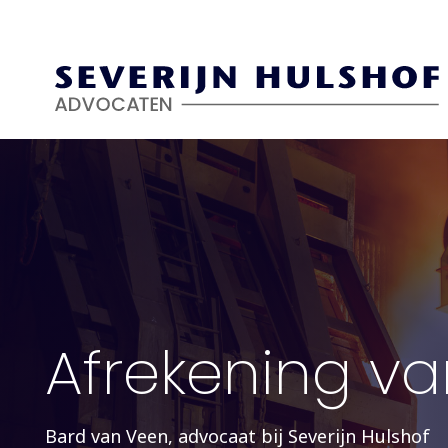
Skip
to
main
content
Afrekening va
Bard van Veen, advocaat bij Severijn Hulshof