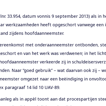
ilnr. 33.954, datum vonnis 9 september 2013) als in
ar werkzaamheden heeft opgeschort vanwege een i
tand zijdens hoofdaanneemster.
ereenkomst met onderaanneemster ontbonden, ste
chort en van het werk was verdwenen; in het lich
 hoofdaanneemster verkeerde zij in schuldeisersver
den. Naar “goed gebruik” – wat daarvan ook zij – w
emster omgezet naar een beëindiging in onvoltooid
x paragraaf 14 lid 10 UAV-89.
aanleg als in appèl toont aan dat procespartijen s