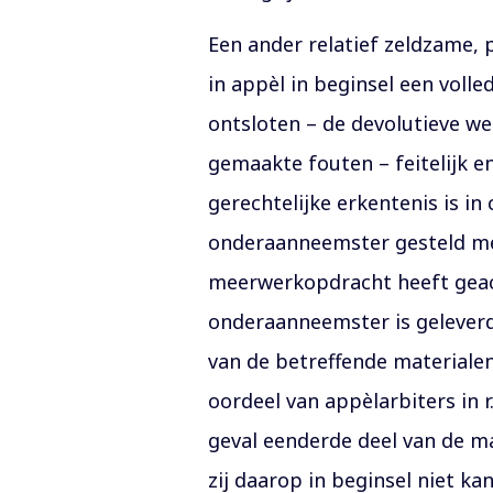
Een ander relatief zeldzame, p
in appèl in beginsel een voll
ontsloten – de devolutieve w
gemaakte fouten – feitelijk e
gerechtelijke erkentenis is i
onderaanneemster gesteld mee
meerwerkopdracht heeft geac
onderaanneemster is geleverd
van de betreffende materialen
oordeel van appèlarbiters in r
geval eenderde deel van de m
zij daarop in beginsel niet k