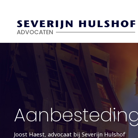
Skip
to
main
content
Aanbesteding
Joost Haest, advocaat bij Severijn Hulshof