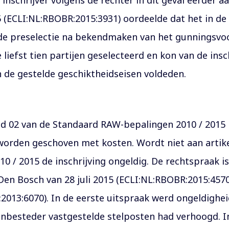
nschrijver volgens de rechter in dit geval eerder 
5 (ECLI:NL:RBOBR:2015:3931) oordeelde dat het in 
de preselectie na bekendmaken van het gunningsvo
liefst tien partijen geselecteerd en kon van de insc
an de gestelde geschiktheidseisen voldeden.
 lid 02 van de Standaard RAW-bepalingen 2010 / 2015
orden geschoven met kosten. Wordt niet aan artikel
10 / 2015 de inschrijving ongeldig. De rechtspraak is
Den Bosch van 28 juli 2015 (ECLI:NL:RBOBR:2015:457
2013:6070). In de eerste uitspraak werd ongeldigh
anbesteder vastgestelde stelposten had verhoogd. In