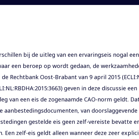
rschillen bij de uitleg van een ervaringseis nogal e
e waar een beroep op wordt gedaan, de werkzaamhede
n de Rechtbank Oost-Brabant van 9 april 2015 (ECLI
LI:NL:RBDHA:2015:3663) geven in deze discussie een d
itleg van een eis de zogenaamde CAO-norm geldt. D
 alle aanbestedingsdocumenten, van doorslaggevende 
bestedingen gestelde eis geen zelf-vereiste bevatte
. Een zelf-eis geldt alleen wanneer deze zeer explic