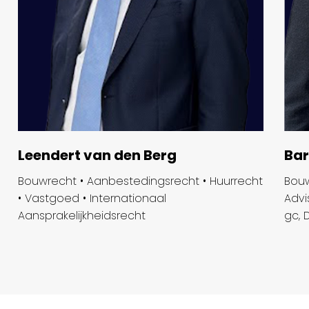
Leendert van den Berg
Bar
Bouwrecht • Aanbestedingsrecht • Huurrecht
Bouw
• Vastgoed • Internationaal
Advi
Aansprakelijkheidsrecht
gc, 