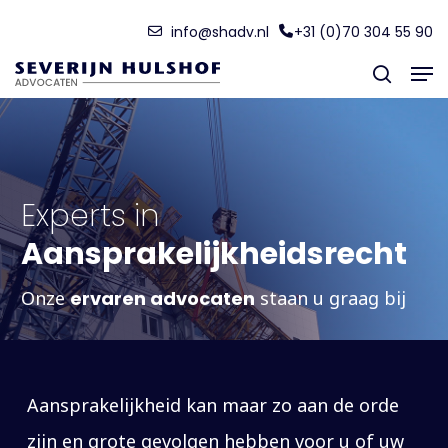
Skip
Menu
info@shadv.nl
+31 (0)70 304 55 90
to
Men
main
search
content
Experts in
Aansprakelijkheidsrecht
Onze
ervaren advocaten
staan u graag bij
Aansprakelijkheid kan maar zo aan de orde
zijn en grote gevolgen hebben voor u of uw