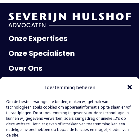
Onze Expertises
Onze Specialisten
Over Ons
Publicaties
Toestemming beheren
Carrière
Om de beste ervaringen te bieden, maken wij gebruik van
Contact
technologieën zoals cookies om apparaatinformatie op te slaan en/of
te raadplegen. Door toestemming te geven voor deze technologieën
kunnen wij gegevens verwerken, zoals surfgedrag of unieke ID’s op
WTC The Hague
deze website. Het niet geven of intrekken van toestemming kan een
nadelige invloed hebben op bepaalde functies en mogelijkheden van
Prinses Margrietplantsoen 77
de site.